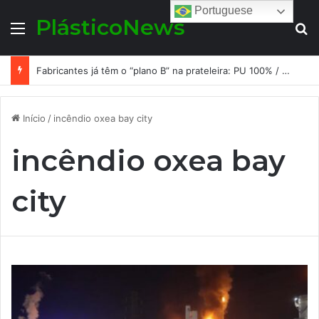
Portuguese
PlásticoNews
Menu
Pr
Fabricantes já têm o “plano B” na prateleira: PU 100% / NC-free existe, mas ainda é pouco usado: a hora é transformar isso em projeto de resiliência
Início
/
incêndio oxea bay city
incêndio oxea bay
city