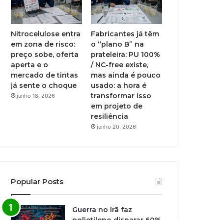
Nitrocelulose entra
Fabricantes já têm
em zona de risco:
o “plano B” na
preço sobe, oferta
prateleira: PU 100%
aperta e o
/ NC-free existe,
mercado de tintas
mas ainda é pouco
já sente o choque
usado: a hora é
transformar isso
junho 18, 2026
em projeto de
resiliência
junho 20, 2026
Popular Posts
Guerra no Irã faz