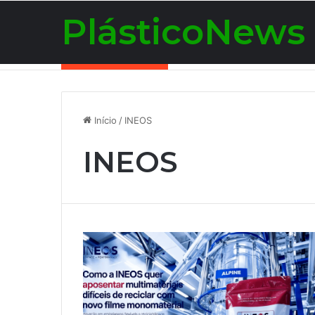
PlásticoNews
Notícias de Última Hora
Início
/
INEOS
INEOS