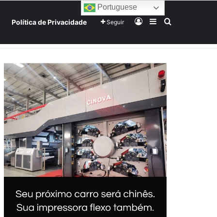
Portuguese
Entrar
Barra Lateral
Procurar po
Política de Privacidade
Seguir
Home
Início
Sobre
Equipe
Mundo
Tecnologia