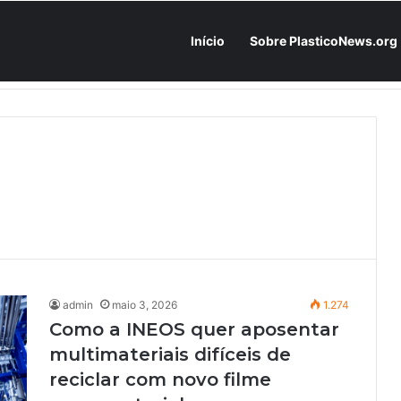
Início
Sobre PlasticoNews.org
Fabricantes já têm o “plano B” na prateleira: PU 100% / NC-free existe, mas ainda é pouco usado: a hora é transformar isso em projeto de resiliência
admin
maio 3, 2026
1.274
Como a INEOS quer aposentar
multimateriais difíceis de
reciclar com novo filme