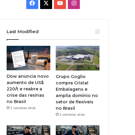
Facebook
X
YouTube
Instagram
Last Modified
Dow anuncia novo
Grupo Goglio
aumento de US$
compra Cristal
220/t e reabre a
Embalagens e
crise das resinas
amplia domínio no
no Brasil
setor de flexíveis
no Brasil
2 semanas atrás
2 semanas atrás