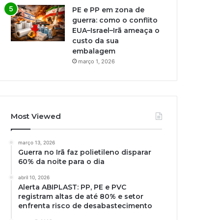
PE e PP em zona de
guerra: como o conflito
EUA–Israel–Irã ameaça o
custo da sua
embalagem
março 1, 2026
Most Viewed
março 13, 2026
Guerra no Irã faz polietileno disparar
60% da noite para o dia
abril 10, 2026
Alerta ABIPLAST: PP, PE e PVC
registram altas de até 80% e setor
enfrenta risco de desabastecimento