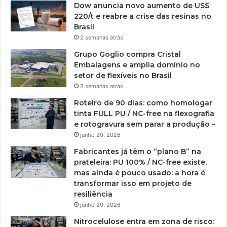
Dow anuncia novo aumento de US$
220/t e reabre a crise das resinas no
Brasil
2 semanas atrás
Grupo Goglio compra Cristal
Embalagens e amplia domínio no
setor de flexíveis no Brasil
3 semanas atrás
Roteiro de 90 dias: como homologar
tinta FULL PU / NC-free na flexografia
e rotogravura sem parar a produção –
junho 20, 2026
Fabricantes já têm o “plano B” na
prateleira: PU 100% / NC-free existe,
mas ainda é pouco usado: a hora é
transformar isso em projeto de
resiliência
junho 20, 2026
Nitrocelulose entra em zona de risco: