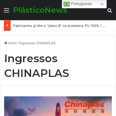
Portuguese
PlásticoNews
Menu
Pr
Fabricantes já têm o “plano B” na prateleira: PU 100% / NC-free existe, mas ainda é pouco usado: a hora é transformar isso em projeto de resiliência
Início
/
Ingressos CHINAPLAS
Ingressos
CHINAPLAS