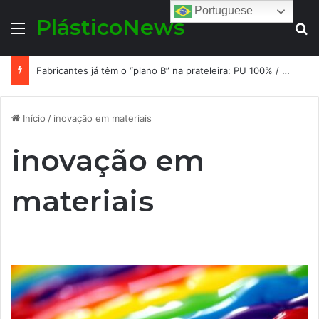
Portuguese
PlásticoNews
Menu
Pr
Fabricantes já têm o “plano B” na prateleira: PU 100% / NC-free existe, mas ainda é pouco usado: a hora é transformar isso em projeto de resiliência
Início
/
inovação em materiais
inovação em
materiais