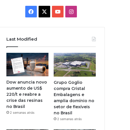
Facebook
X
YouTube
Instagram
Last Modified
Dow anuncia novo
Grupo Goglio
aumento de US$
compra Cristal
220/t e reabre a
Embalagens e
crise das resinas
amplia domínio no
no Brasil
setor de flexíveis
no Brasil
2 semanas atrás
2 semanas atrás