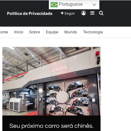
Portuguese
Entrar
Barra Lateral
Procurar po
Política de Privacidade
Seguir
Home
Início
Sobre
Equipe
Mundo
Tecnologia