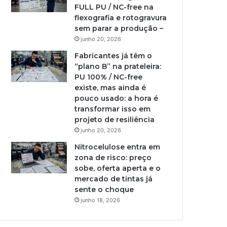
FULL PU / NC-free na
flexografia e rotogravura
sem parar a produção –
junho 20, 2026
Fabricantes já têm o
“plano B” na prateleira:
PU 100% / NC-free
existe, mas ainda é
pouco usado: a hora é
transformar isso em
projeto de resiliência
junho 20, 2026
Nitrocelulose entra em
zona de risco: preço
sobe, oferta aperta e o
mercado de tintas já
sente o choque
junho 18, 2026