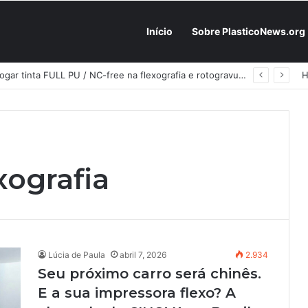
Início
Sobre PlasticoNews.org
Fabricantes já têm o “plano B” na prateleira: PU 100% / NC-free existe, mas ainda é pouco usado: a hora é transformar isso em projeto de resiliência
xografia
Lúcia de Paula
abril 7, 2026
2.934
Seu próximo carro será chinês.
E a sua impressora flexo? A