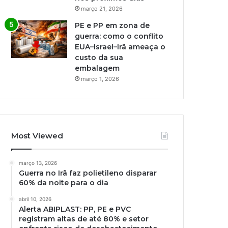
março 21, 2026
PE e PP em zona de
guerra: como o conflito
EUA–Israel–Irã ameaça o
custo da sua
embalagem
março 1, 2026
Most Viewed
março 13, 2026
Guerra no Irã faz polietileno disparar
60% da noite para o dia
abril 10, 2026
Alerta ABIPLAST: PP, PE e PVC
registram altas de até 80% e setor