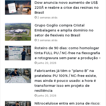
Dow anuncia novo aumento de US$
220/t e reabre a crise das resinas no
Brasil
2 semanas atrás
Grupo Goglio compra Cristal
Embalagens e amplia domínio no
setor de flexíveis no Brasil
3 semanas atrás
Roteiro de 90 dias: como homologar
tinta FULL PU / NC-free na flexografia
e rotogravura sem parar a produção –
junho 20, 2026
Fabricantes já têm o “plano B” na
prateleira: PU 100% / NC-free existe,
mas ainda é pouco usado: a hora é
transformar isso em projeto de
resiliência
junho 20, 2026
Nitrocelulose entra em zona de risco: