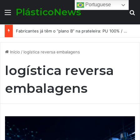
Portuguese
PlásticoNews
Menu
Pr
Fabricantes já têm o “plano B” na prateleira: PU 100% / NC-free existe, mas ainda é pouco usado: a hora é transformar isso em projeto de resiliência
Início
/
logística reversa embalagens
logística reversa
embalagens