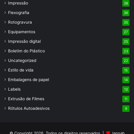
Impressão
38
Flexografia
36
Rotogravura
35
Equipamentos
27
Impressão digital
25
Boletim do Plástico
23
Uncategorized
22
Estilo de vida
15
Embalagens de papel
14
Labels
13
Extrusão de Filmes
11
Rótulos Autoadesivos
9
© Copyright 2026, Todos os direitos reservados |
Jannah