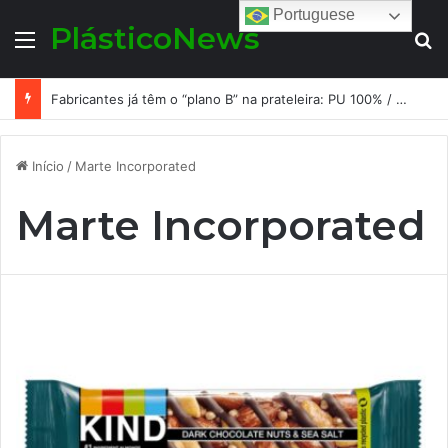
Portuguese
PlásticoNews
Menu
Pr
Fabricantes já têm o “plano B” na prateleira: PU 100% / NC-free existe, mas ainda é pouco usado: a hora é transformar isso em projeto de resiliência
Início
/
Marte Incorporated
Marte Incorporated