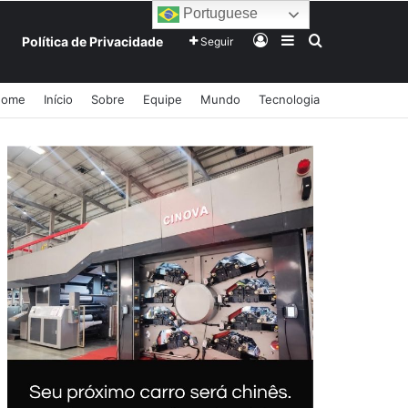
Portuguese
Entrar
Barra Lateral
Procurar po
Política de Privacidade
Seguir
Home
Início
Sobre
Equipe
Mundo
Tecnologia