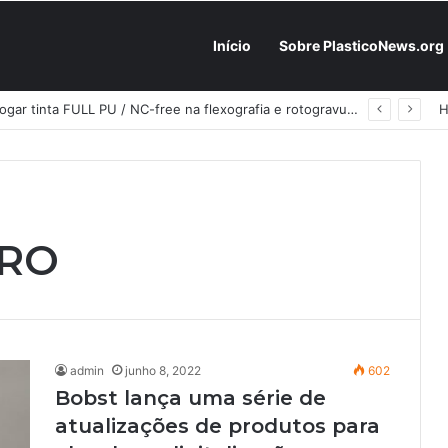
Início
Sobre PlasticoNews.org
Fabricantes já têm o “plano B” na prateleira: PU 100% / NC-free existe, mas ainda é pouco usado: a hora é transformar isso em projeto de resiliência
DRO
admin
junho 8, 2022
602
Bobst lança uma série de
atualizações de produtos para