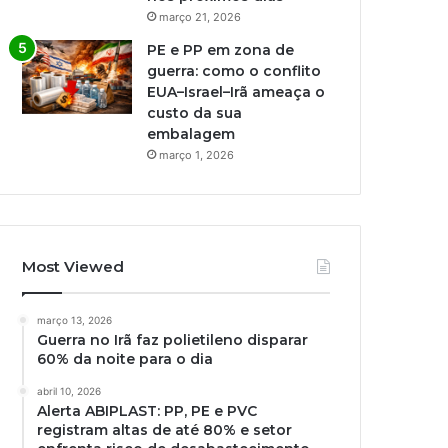
março 21, 2026
PE e PP em zona de
guerra: como o conflito
EUA–Israel–Irã ameaça o
custo da sua
embalagem
março 1, 2026
Most Viewed
março 13, 2026
Guerra no Irã faz polietileno disparar
60% da noite para o dia
abril 10, 2026
Alerta ABIPLAST: PP, PE e PVC
registram altas de até 80% e setor