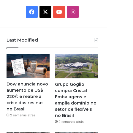
Facebook
X
YouTube
Instagram
Last Modified
Dow anuncia novo
Grupo Goglio
aumento de US$
compra Cristal
220/t e reabre a
Embalagens e
crise das resinas
amplia domínio no
no Brasil
setor de flexíveis
no Brasil
2 semanas atrás
2 semanas atrás