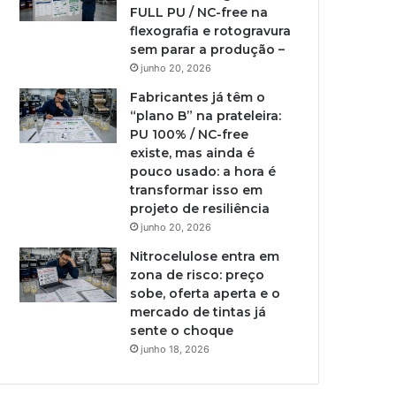
FULL PU / NC-free na
flexografia e rotogravura
sem parar a produção –
junho 20, 2026
Fabricantes já têm o
“plano B” na prateleira:
PU 100% / NC-free
existe, mas ainda é
pouco usado: a hora é
transformar isso em
projeto de resiliência
junho 20, 2026
Nitrocelulose entra em
zona de risco: preço
sobe, oferta aperta e o
mercado de tintas já
sente o choque
junho 18, 2026