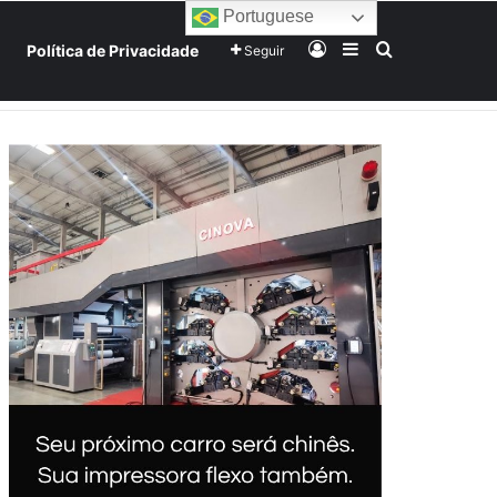
Portuguese
Entrar
Barra Lateral
Procurar po
Política de Privacidade
Seguir
Home
Início
Sobre
Equipe
Mundo
Tecnologia