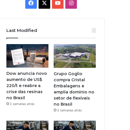
Facebook
X
YouTube
Instagram
Last Modified
Dow anuncia novo
Grupo Goglio
aumento de US$
compra Cristal
220/t e reabre a
Embalagens e
crise das resinas
amplia domínio no
no Brasil
setor de flexíveis
no Brasil
2 semanas atrás
2 semanas atrás