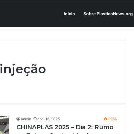
Início
Sobre PlasticoNews.org
Fabricantes já têm o “plano B” na prateleira: PU 100% / NC-free existe, mas ainda é pouco usado: a hora é transformar isso em projeto de resiliência
injeção
admin
abril 16, 2025
1.966
CHINAPLAS 2025 – Dia 2: Rumo