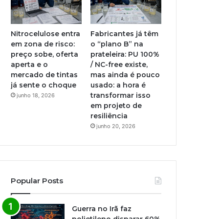
Nitrocelulose entra
Fabricantes já têm
em zona de risco:
o “plano B” na
preço sobe, oferta
prateleira: PU 100%
aperta e o
/ NC-free existe,
mercado de tintas
mas ainda é pouco
já sente o choque
usado: a hora é
transformar isso
junho 18, 2026
em projeto de
resiliência
junho 20, 2026
Popular Posts
Guerra no Irã faz