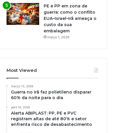
PE e PP em zona de
guerra: como o conflito
EUA–Israel–Irã ameaça o
custo da sua
embalagem
março 1, 2026
Most Viewed
março 13, 2026
Guerra no Irã faz polietileno disparar
60% da noite para o dia
abril 10, 2026
Alerta ABIPLAST: PP, PE e PVC
registram altas de até 80% e setor
enfrenta risco de desabastecimento