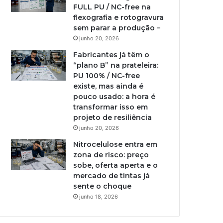
FULL PU / NC-free na
flexografia e rotogravura
sem parar a produção –
junho 20, 2026
Fabricantes já têm o
“plano B” na prateleira:
PU 100% / NC-free
existe, mas ainda é
pouco usado: a hora é
transformar isso em
projeto de resiliência
junho 20, 2026
Nitrocelulose entra em
zona de risco: preço
sobe, oferta aperta e o
mercado de tintas já
sente o choque
junho 18, 2026