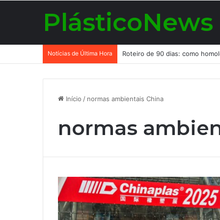
PlásticoNews
Notícias de Última Hora
Início
/
normas ambientais China
normas ambien