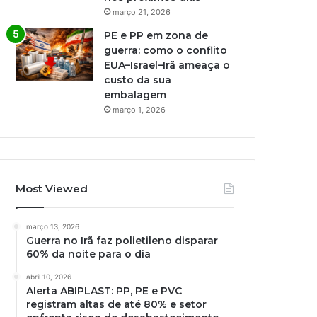
março 21, 2026
PE e PP em zona de
guerra: como o conflito
EUA–Israel–Irã ameaça o
custo da sua
embalagem
março 1, 2026
Most Viewed
março 13, 2026
Guerra no Irã faz polietileno disparar
60% da noite para o dia
abril 10, 2026
Alerta ABIPLAST: PP, PE e PVC
registram altas de até 80% e setor