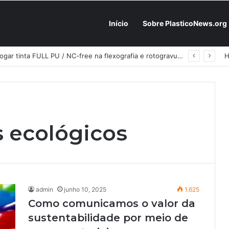
Início
Sobre PlasticoNews.org
Fabricantes já têm o “plano B” na prateleira: PU 100% / NC-free existe, mas ainda é pouco usado: a hora é transformar isso em projeto de resiliência
s ecológicos
admin
junho 10, 2025
1.625
Como comunicamos o valor da
sustentabilidade por meio de