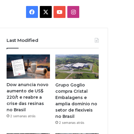
Facebook
X
YouTube
Instagram
Last Modified
Dow anuncia novo
Grupo Goglio
aumento de US$
compra Cristal
220/t e reabre a
Embalagens e
crise das resinas
amplia domínio no
no Brasil
setor de flexíveis
no Brasil
2 semanas atrás
2 semanas atrás