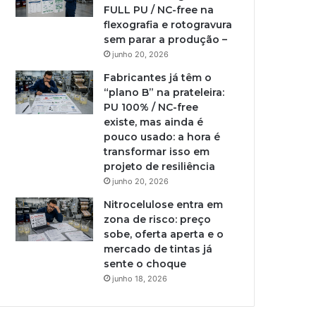
FULL PU / NC-free na
flexografia e rotogravura
sem parar a produção –
junho 20, 2026
Fabricantes já têm o
“plano B” na prateleira:
PU 100% / NC-free
existe, mas ainda é
pouco usado: a hora é
transformar isso em
projeto de resiliência
junho 20, 2026
Nitrocelulose entra em
zona de risco: preço
sobe, oferta aperta e o
mercado de tintas já
sente o choque
junho 18, 2026