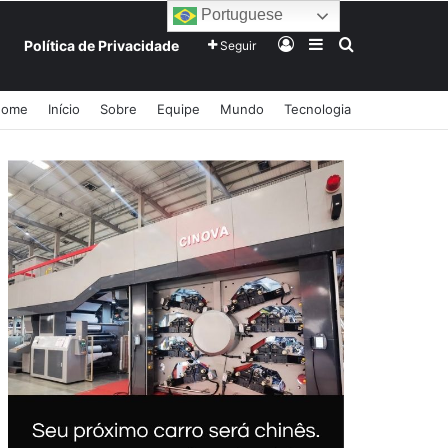
Portuguese
Entrar
Barra Lateral
Procurar po
Política de Privacidade
Seguir
Home
Início
Sobre
Equipe
Mundo
Tecnologia