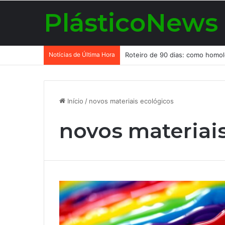
PlásticoNews
Notícias de Última Hora
Início
/
novos materiais ecológicos
novos materiai