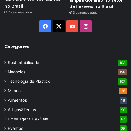
reabre a crise das resinas
amplia domínio no setor
no Brasil
de flexíveis no Brasil
2 semanas atrás
3 semanas atrás
Facebook
X
YouTube
Instagram
Categories
Sustentabilidade
193
Negócios
128
Tecnologia de Plástico
107
Mundo
116
Alimentos
16
Artigos&Temas
90
Embalagens Flexíveis
87
Eventos
85