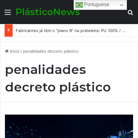
Portuguese
PlásticoNews
Menu
Pr
Fabricantes já têm o “plano B” na prateleira: PU 100% / NC-free existe, mas ainda é pouco usado: a hora é transformar isso em projeto de resiliência
Início
/
penalidades decreto plástico
penalidades
decreto plástico