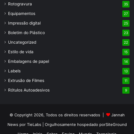
Rotogravura
35
Equipamentos
27
Impressão digital
25
Boletim do Plástico
23
Uncategorized
22
Estilo de vida
15
Embalagens de papel
14
Labels
13
Extrusão de Filmes
11
Rótulos Autoadesivos
9
© Copyright 2026, Todos os direitos reservados |
Jannah
News por TieLabs
| Orgulhosamente hospedado por
SiteGround