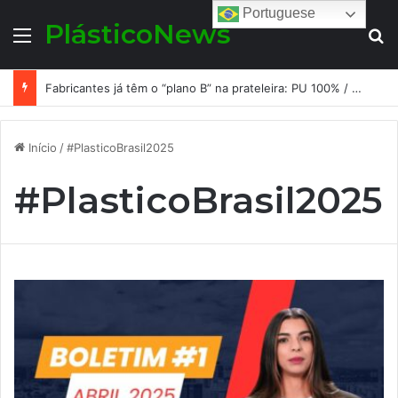
Portuguese
PlásticoNews
Menu
Pr
Fabricantes já têm o “plano B” na prateleira: PU 100% / NC-free existe, mas ainda é pouco usado: a hora é transformar isso em projeto de resiliência
Início
/
#PlasticoBrasil2025
#PlasticoBrasil2025