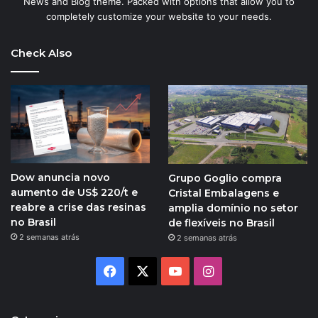
News and Blog theme. Packed with options that allow you to
completely customize your website to your needs.
Check Also
Dow anuncia novo
Grupo Goglio compra
aumento de US$ 220/t e
Cristal Embalagens e
reabre a crise das resinas
amplia domínio no setor
no Brasil
de flexíveis no Brasil
2 semanas atrás
2 semanas atrás
Facebook
X
YouTube
Instagram