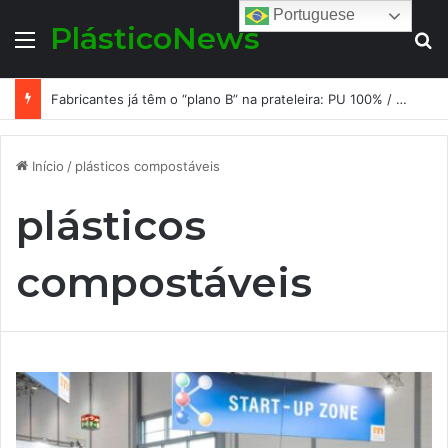
Portuguese
PlásticoNews
Menu
Pr
Fabricantes já têm o “plano B” na prateleira: PU 100% / NC-free existe, mas ainda é pouco usado: a hora é transformar isso em projeto de resiliência
Início
/
plásticos compostáveis
plásticos
compostáveis