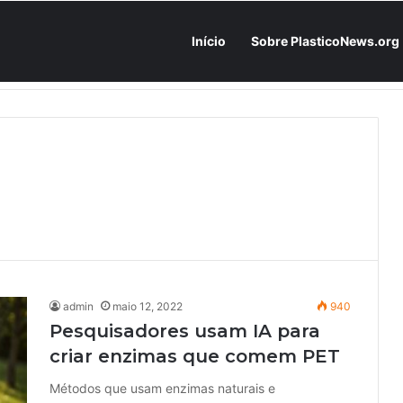
Início
Sobre PlasticoNews.org
Fabricantes já têm o “plano B” na prateleira: PU 100% / NC-free existe, mas ainda é pouco usado: a hora é transformar isso em projeto de resiliência
admin
maio 12, 2022
940
Pesquisadores usam IA para
criar enzimas que comem PET
Métodos que usam enzimas naturais e