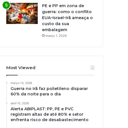
PE e PP em zona de
guerra: como o conflito
EUA–Israel–Irã ameaça o
custo da sua
embalagem
março 1, 2026
Most Viewed
março 13, 2026
Guerra no Irã faz polietileno disparar
60% da noite para o dia
abril 10, 2026
Alerta ABIPLAST: PP, PE e PVC
registram altas de até 80% e setor
enfrenta risco de desabastecimento