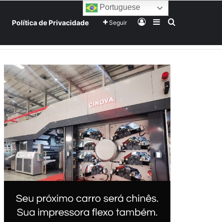
Portuguese
Entrar
Barra Lateral
Procurar po
Política de Privacidade
Seguir
Home
Início
Sobre
Equipe
Mundo
Tecnologia