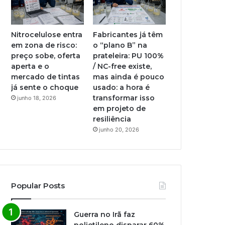
Nitrocelulose entra
Fabricantes já têm
em zona de risco:
o “plano B” na
preço sobe, oferta
prateleira: PU 100%
aperta e o
/ NC-free existe,
mercado de tintas
mas ainda é pouco
já sente o choque
usado: a hora é
transformar isso
junho 18, 2026
em projeto de
resiliência
junho 20, 2026
Popular Posts
Guerra no Irã faz