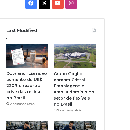
Facebook
X
YouTube
Instagram
Last Modified
Dow anuncia novo
Grupo Goglio
aumento de US$
compra Cristal
220/t e reabre a
Embalagens e
crise das resinas
amplia domínio no
no Brasil
setor de flexíveis
no Brasil
2 semanas atrás
2 semanas atrás