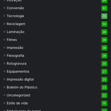
84
Conversão
82
Tecnologia
72
Reciclagem
50
Laminação
48
Filmes
39
Impressão
38
Flexografia
36
Rotogravura
35
Equipamentos
27
Impressão digital
25
Boletim do Plástico
23
Uncategorized
22
Estilo de vida
15
Embalagens de papel