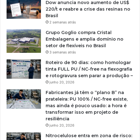
Dow anuncia novo aumento de US$
220/t e reabre a crise das resinas no
Brasil
2 semanas atrás
Grupo Goglio compra Cristal
Embalagens e amplia domínio no
setor de flexíveis no Brasil
3 semanas atrás
Roteiro de 90 dias: como homologar
tinta FULL PU / NC-free na flexografia
e rotogravura sem parar a produção –
junho 20, 2026
Fabricantes já têm o “plano B” na
prateleira: PU 100% / NC-free existe,
mas ainda é pouco usado: a hora é
transformar isso em projeto de
resiliência
junho 20, 2026
Nitrocelulose entra em zona de risco: