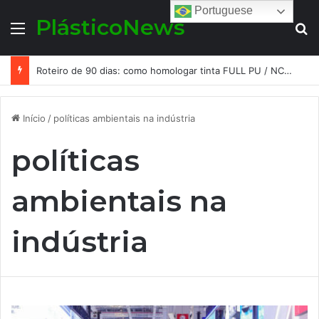
Portuguese
PlásticoNews
Menu
Pr
Roteiro de 90 dias: como homologar tinta FULL PU / NC-free na flexografia e rotogravura sem parar a produção –
Início
/
políticas ambientais na indústria
políticas
ambientais na
indústria