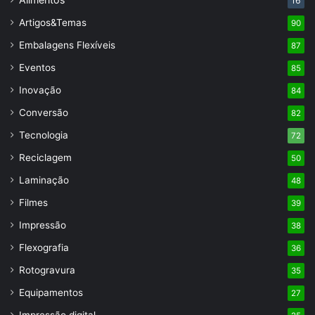
16
Artigos&Temas
90
Embalagens Flexíveis
87
Eventos
85
Inovação
84
Conversão
82
Tecnologia
72
Reciclagem
50
Laminação
48
Filmes
39
Impressão
38
Flexografia
36
Rotogravura
35
Equipamentos
27
Impressão digital