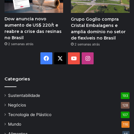
Dow anuncia novo
Grupo Goglio compra
aumento de US$ 220/t e
Cristal Embalagens e
reabre a crise das resinas
amplia domínio no setor
no Brasil
de flexíveis no Brasil
2 semanas atrás
2 semanas atrás
Facebook
X
YouTube
Instagram
Categories
Sustentabilidade
193
Negócios
128
Tecnologia de Plástico
107
Mundo
116
Alimentos