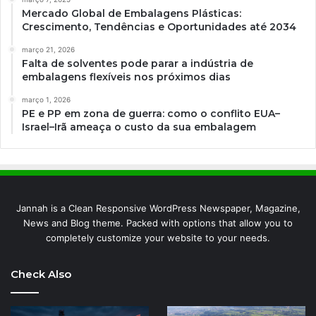
Mercado Global de Embalagens Plásticas:
Crescimento, Tendências e Oportunidades até 2034
março 21, 2026
Falta de solventes pode parar a indústria de
embalagens flexíveis nos próximos dias
março 1, 2026
PE e PP em zona de guerra: como o conflito EUA–
Israel–Irã ameaça o custo da sua embalagem
Jannah is a Clean Responsive WordPress Newspaper, Magazine,
News and Blog theme. Packed with options that allow you to
completely customize your website to your needs.
Check Also