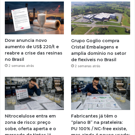
Dow anuncia novo
Grupo Goglio compra
aumento de US$ 220/t e
Cristal Embalagens e
reabre a crise das resinas
amplia domínio no setor
no Brasil
de flexíveis no Brasil
2 semanas atrás
2 semanas atrás
Nitrocelulose entra em
Fabricantes já têm o
zona de risco: preço
“plano B” na prateleira:
sobe, oferta aperta e o
PU 100% / NC-free existe,
mercado de tintas já
mas ainda é pouco usado: