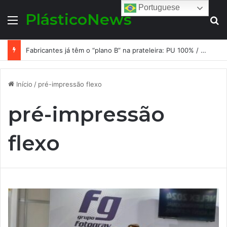
Portuguese
PlásticoNews
Menu
Pr
Fabricantes já têm o “plano B” na prateleira: PU 100% / NC-free existe, mas ainda é pouco usado: a hora é transformar isso em projeto de resiliência
Início
/
pré-impressão flexo
pré-impressão
flexo