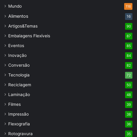
Mundo
116
Alimentos
16
Artigos&Temas
90
Embalagens Flexíveis
87
Eventos
85
Inovação
84
Conversão
82
Tecnologia
72
Reciclagem
50
Laminação
48
Filmes
39
Impressão
38
Flexografia
36
Rotogravura
35