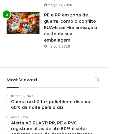
março 21, 2026
PE e PP em zona de
guerra: como o conflito
EUA–Israel–Irã ameaça o
custo da sua
embalagem
março 1, 2026
Most Viewed
março 13, 2026
Guerra no Irã faz polietileno disparar
60% da noite para o dia
abril 10, 2026
Alerta ABIPLAST: PP, PE e PVC
registram altas de até 80% e setor