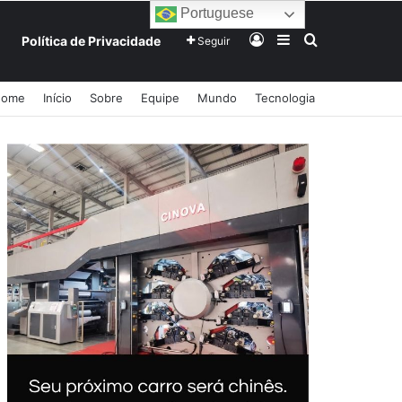
Portuguese
Entrar
Barra Lateral
Procurar po
Política de Privacidade
Seguir
Home
Início
Sobre
Equipe
Mundo
Tecnologia