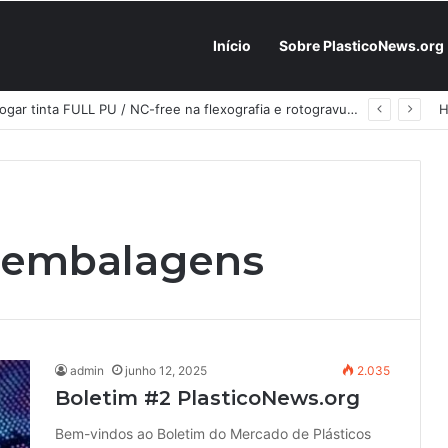
Início
Sobre PlasticoNews.org
Fabricantes já têm o “plano B” na prateleira: PU 100% / NC-free existe, mas ainda é pouco usado: a hora é transformar isso em projeto de resiliência
 embalagens
admin
junho 12, 2025
2.035
Boletim #2 PlasticoNews.org
Bem-vindos ao Boletim do Mercado de Plásticos