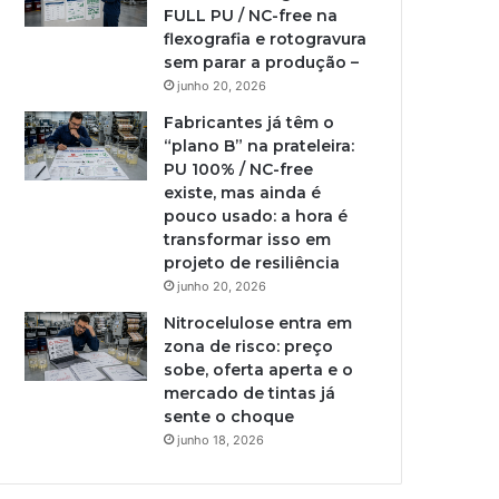
FULL PU / NC-free na
flexografia e rotogravura
sem parar a produção –
junho 20, 2026
Fabricantes já têm o
“plano B” na prateleira:
PU 100% / NC-free
existe, mas ainda é
pouco usado: a hora é
transformar isso em
projeto de resiliência
junho 20, 2026
Nitrocelulose entra em
zona de risco: preço
sobe, oferta aperta e o
mercado de tintas já
sente o choque
junho 18, 2026