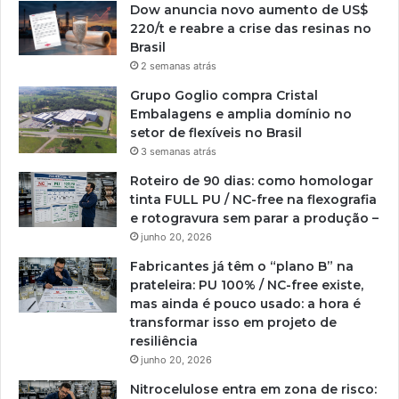
Dow anuncia novo aumento de US$
220/t e reabre a crise das resinas no
Brasil
2 semanas atrás
Grupo Goglio compra Cristal
Embalagens e amplia domínio no
setor de flexíveis no Brasil
3 semanas atrás
Roteiro de 90 dias: como homologar
tinta FULL PU / NC-free na flexografia
e rotogravura sem parar a produção –
junho 20, 2026
Fabricantes já têm o “plano B” na
prateleira: PU 100% / NC-free existe,
mas ainda é pouco usado: a hora é
transformar isso em projeto de
resiliência
junho 20, 2026
Nitrocelulose entra em zona de risco: