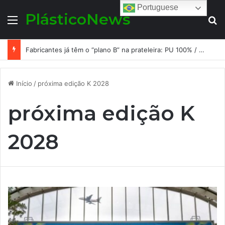
Portuguese
PlásticoNews
Menu
Pr
Fabricantes já têm o “plano B” na prateleira: PU 100% / NC-free existe, mas ainda é pouco usado: a hora é transformar isso em projeto de resiliência
Início
/
próxima edição K 2028
próxima edição K
2028