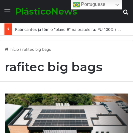
Portuguese
PlásticoNews
Menu
Pr
Fabricantes já têm o “plano B” na prateleira: PU 100% / NC-free existe, mas ainda é pouco usado: a hora é transformar isso em projeto de resiliência
Início
/
rafitec big bags
rafitec big bags