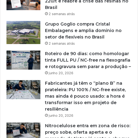
220/t e reabre a crise das resinas no
Brasil
2 semanas atrás
Grupo Goglio compra Cristal
Embalagens e amplia domínio no
setor de flexíveis no Brasil
2 semanas atrás
Roteiro de 90 dias: como homologar
tinta FULL PU / NC-free na flexografia
e rotogravura sem parar a produção –
junho 20, 2026
Fabricantes já têm o “plano B” na
prateleira: PU 100% / NC-free existe,
mas ainda é pouco usado: a hora é
transformar isso em projeto de
resiliência
junho 20, 2026
Nitrocelulose entra em zona de risco:
preço sobe, oferta aperta e o