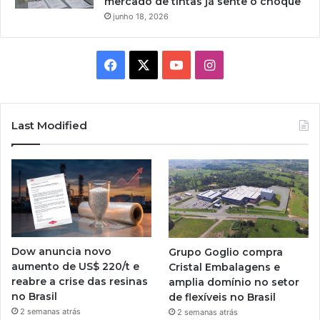
mercado de tintas já sente o choque
junho 18, 2026
Facebook
X
YouTube
Instagram
Last Modified
Dow anuncia novo
Grupo Goglio compra
aumento de US$ 220/t e
Cristal Embalagens e
reabre a crise das resinas
amplia domínio no setor
no Brasil
de flexíveis no Brasil
2 semanas atrás
2 semanas atrás