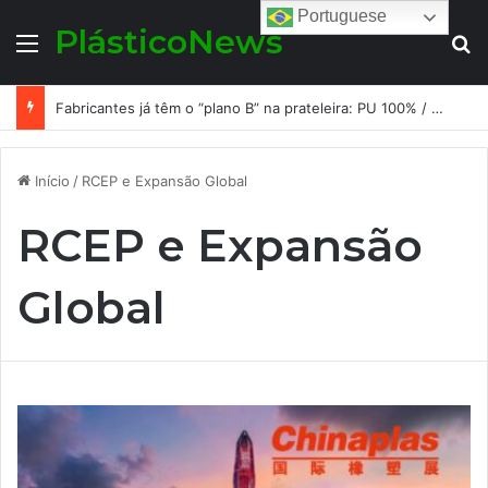
Portuguese
PlásticoNews
Menu
Pr
Fabricantes já têm o “plano B” na prateleira: PU 100% / NC-free existe, mas ainda é pouco usado: a hora é transformar isso em projeto de resiliência
Início
/
RCEP e Expansão Global
RCEP e Expansão
Global