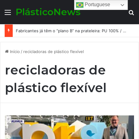
Portuguese
PlásticoNews
Menu
Pr
Fabricantes já têm o “plano B” na prateleira: PU 100% / NC-free existe, mas ainda é pouco usado: a hora é transformar isso em projeto de resiliência
Início
/
recicladoras de plástico flexível
recicladoras de
plástico flexível