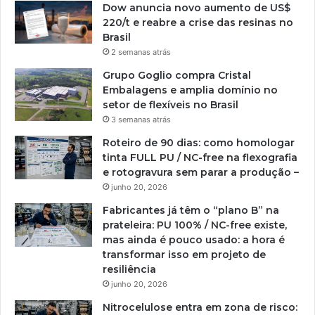
Dow anuncia novo aumento de US$
220/t e reabre a crise das resinas no
Brasil
2 semanas atrás
Grupo Goglio compra Cristal
Embalagens e amplia domínio no
setor de flexíveis no Brasil
3 semanas atrás
Roteiro de 90 dias: como homologar
tinta FULL PU / NC-free na flexografia
e rotogravura sem parar a produção –
junho 20, 2026
Fabricantes já têm o “plano B” na
prateleira: PU 100% / NC-free existe,
mas ainda é pouco usado: a hora é
transformar isso em projeto de
resiliência
junho 20, 2026
Nitrocelulose entra em zona de risco: