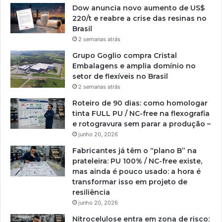
Dow anuncia novo aumento de US$
220/t e reabre a crise das resinas no
Brasil
2 semanas atrás
Grupo Goglio compra Cristal
Embalagens e amplia domínio no
setor de flexíveis no Brasil
2 semanas atrás
Roteiro de 90 dias: como homologar
tinta FULL PU / NC-free na flexografia
e rotogravura sem parar a produção –
junho 20, 2026
Fabricantes já têm o “plano B” na
prateleira: PU 100% / NC-free existe,
mas ainda é pouco usado: a hora é
transformar isso em projeto de
resiliência
junho 20, 2026
Nitrocelulose entra em zona de risco: