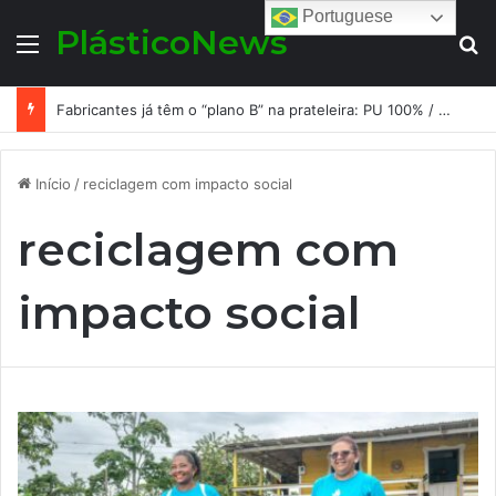
Portuguese
PlásticoNews
Menu
Pr
Fabricantes já têm o “plano B” na prateleira: PU 100% / NC-free existe, mas ainda é pouco usado: a hora é transformar isso em projeto de resiliência
Início
/
reciclagem com impacto social
reciclagem com
impacto social