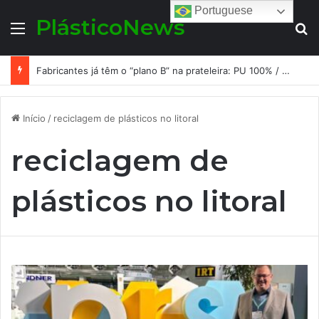
Portuguese
PlásticoNews
Menu
Pr
Fabricantes já têm o “plano B” na prateleira: PU 100% / NC-free existe, mas ainda é pouco usado: a hora é transformar isso em projeto de resiliência
Início
/
reciclagem de plásticos no litoral
reciclagem de
plásticos no litoral