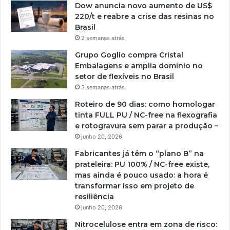
Dow anuncia novo aumento de US$
220/t e reabre a crise das resinas no
Brasil
2 semanas atrás
Grupo Goglio compra Cristal
Embalagens e amplia domínio no
setor de flexíveis no Brasil
3 semanas atrás
Roteiro de 90 dias: como homologar
tinta FULL PU / NC-free na flexografia
e rotogravura sem parar a produção –
junho 20, 2026
Fabricantes já têm o “plano B” na
prateleira: PU 100% / NC-free existe,
mas ainda é pouco usado: a hora é
transformar isso em projeto de
resiliência
junho 20, 2026
Nitrocelulose entra em zona de risco: