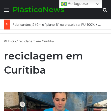
Portuguese
PlásticoNews
Menu
Pr
Fabricantes já têm o “plano B” na prateleira: PU 100% / NC-free existe, mas ainda é pouco usado: a hora é transformar isso em projeto de resiliência
Início
/
reciclagem em Curitiba
reciclagem em
Curitiba