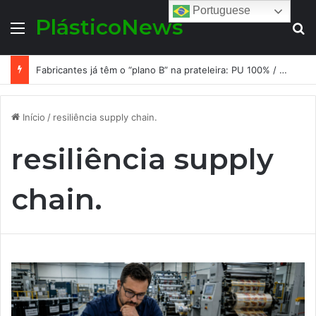
Portuguese
PlásticoNews
Menu
Pr
Fabricantes já têm o “plano B” na prateleira: PU 100% / NC-free existe, mas ainda é pouco usado: a hora é transformar isso em projeto de resiliência
Início
/
resiliência supply chain.
resiliência supply
chain.