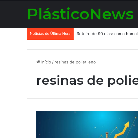
PlásticoNews
Notícias de Última Hora
Início
/
resinas de polietileno
resinas de poli