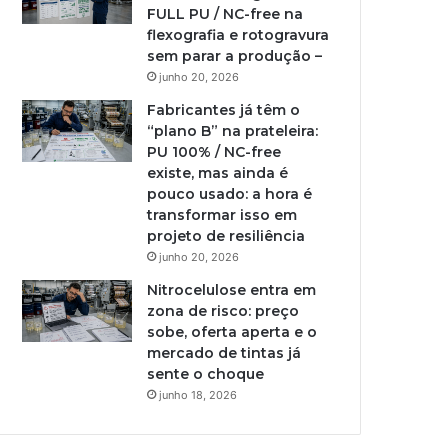
FULL PU / NC-free na
flexografia e rotogravura
sem parar a produção –
junho 20, 2026
Fabricantes já têm o
“plano B” na prateleira:
PU 100% / NC-free
existe, mas ainda é
pouco usado: a hora é
transformar isso em
projeto de resiliência
junho 20, 2026
Nitrocelulose entra em
zona de risco: preço
sobe, oferta aperta e o
mercado de tintas já
sente o choque
junho 18, 2026