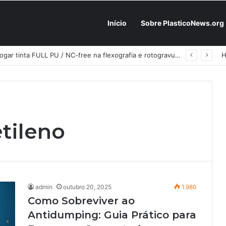
Início
Sobre PlasticoNews.org
Fabricantes já têm o “plano B” na prateleira: PU 100% / NC-free existe, mas ainda é pouco usado: a hora é transformar isso em projeto de resiliência
etileno
admin
outubro 20, 2025
1.980
Como Sobreviver ao
Antidumping: Guia Prático para