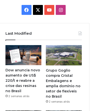
Facebook
X
YouTube
Instagram
Last Modified
Dow anuncia novo
Grupo Goglio
aumento de US$
compra Cristal
220/t e reabre a
Embalagens e
crise das resinas
amplia domínio no
no Brasil
setor de flexíveis
no Brasil
2 semanas atrás
2 semanas atrás