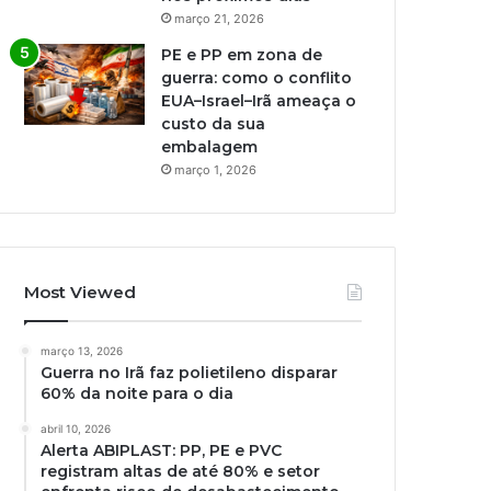
março 21, 2026
PE e PP em zona de
guerra: como o conflito
EUA–Israel–Irã ameaça o
custo da sua
embalagem
março 1, 2026
Most Viewed
março 13, 2026
Guerra no Irã faz polietileno disparar
60% da noite para o dia
abril 10, 2026
Alerta ABIPLAST: PP, PE e PVC
registram altas de até 80% e setor