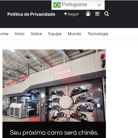
Portuguese
Entrar
Barra Lateral
Procurar po
Política de Privacidade
Seguir
Home
Início
Sobre
Equipe
Mundo
Tecnologia