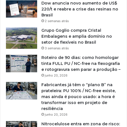
Dow anuncia novo aumento de US$
220/t e reabre a crise das resinas no
Brasil
2 semanas atrás
Grupo Goglio compra Cristal
Embalagens e amplia domínio no
setor de flexíveis no Brasil
3 semanas atrás
Roteiro de 90 dias: como homologar
tinta FULL PU / NC-free na flexografia
e rotogravura sem parar a produção –
junho 20, 2026
Fabricantes já têm o “plano B” na
prateleira: PU 100% / NC-free existe,
mas ainda é pouco usado: a hora é
transformar isso em projeto de
resiliência
junho 20, 2026
Nitrocelulose entra em zona de risco: