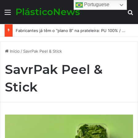
Portuguese
PlásticoNews
Menu
Pr
Fabricantes já têm o “plano B” na prateleira: PU 100% / NC-free existe, mas ainda é pouco usado: a hora é transformar isso em projeto de resiliência
Início
/
SavrPak Peel & Stick
SavrPak Peel &
Stick