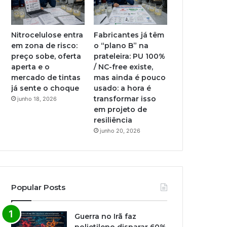
Nitrocelulose entra
Fabricantes já têm
em zona de risco:
o “plano B” na
preço sobe, oferta
prateleira: PU 100%
aperta e o
/ NC-free existe,
mercado de tintas
mas ainda é pouco
já sente o choque
usado: a hora é
transformar isso
junho 18, 2026
em projeto de
resiliência
junho 20, 2026
Popular Posts
Guerra no Irã faz