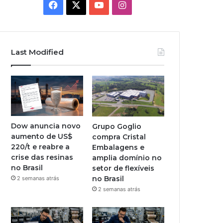
Facebook
X
YouTube
Instagram
Last Modified
Dow anuncia novo
Grupo Goglio
aumento de US$
compra Cristal
220/t e reabre a
Embalagens e
crise das resinas
amplia domínio no
no Brasil
setor de flexíveis
no Brasil
2 semanas atrás
2 semanas atrás