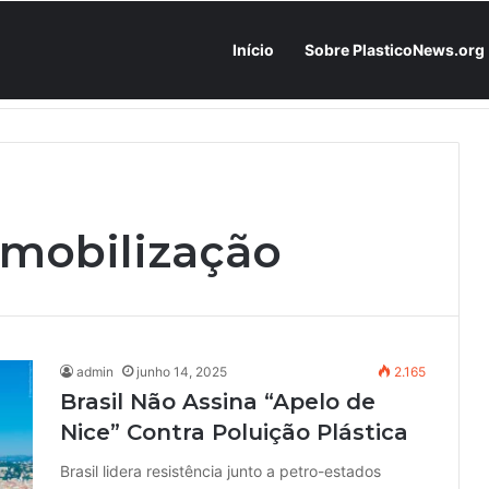
Início
Sobre PlasticoNews.org
Roteiro de 90 dias: como homologar tinta FULL PU / NC-free na flexografia e rotogravura sem parar a produção –
 mobilização
admin
junho 14, 2025
2.165
Brasil Não Assina “Apelo de
Nice” Contra Poluição Plástica
Brasil lidera resistência junto a petro-estados