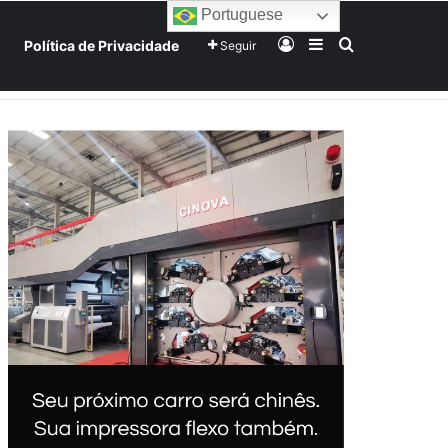
Portuguese
Entrar
Barra Lateral
Procurar po
Política de Privacidade
Seguir
Home
Início
Sobre
Equipe
Mundo
Tecnologia