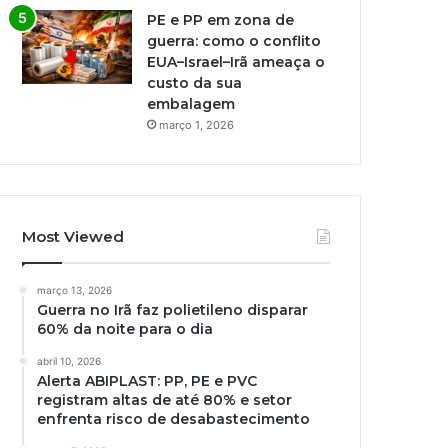
PE e PP em zona de
guerra: como o conflito
EUA–Israel–Irã ameaça o
custo da sua
embalagem
março 1, 2026
Most Viewed
março 13, 2026
Guerra no Irã faz polietileno disparar
60% da noite para o dia
abril 10, 2026
Alerta ABIPLAST: PP, PE e PVC
registram altas de até 80% e setor
enfrenta risco de desabastecimento