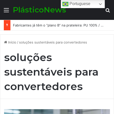
Portuguese
PlásticoNews
Menu
Pr
Fabricantes já têm o “plano B” na prateleira: PU 100% / NC-free existe, mas ainda é pouco usado: a hora é transformar isso em projeto de resiliência
Início
/
soluções sustentáveis para convertedores
soluções
sustentáveis para
convertedores