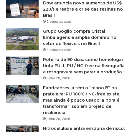
Dow anuncia novo aumento de US$
220/t e reabre a crise das resinas no
Brasil
2 semanas atrás
Grupo Goglio compra Cristal
Embalagens e amplia domínio no
setor de flexíveis no Brasil
3 semanas atrás
Roteiro de 90 dias: como homologar
tinta FULL PU / NC-free na flexografia
e rotogravura sem parar a produção –
junho 20, 2026
Fabricantes já têm o “plano B” na
prateleira: PU 100% / NC-free existe,
mas ainda é pouco usado: a hora é
transformar isso em projeto de
resiliência
junho 20, 2026
Nitrocelulose entra em zona de risco: