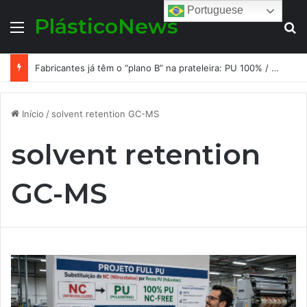
Portuguese
PlásticoNews
Menu
Pr
Fabricantes já têm o “plano B” na prateleira: PU 100% / NC-free existe, mas ainda é pouco usado: a hora é transformar isso em projeto de resiliência
Início
/
solvent retention GC-MS
solvent retention
GC-MS