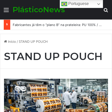
Portuguese
PlásticoNews
Menu
Pr
Fabricantes já têm o “plano B” na prateleira: PU 100% / NC-free existe, mas ainda é pouco usado: a hora é transformar isso em projeto de resiliência
Início
/
STAND UP POUCH
STAND UP POUCH