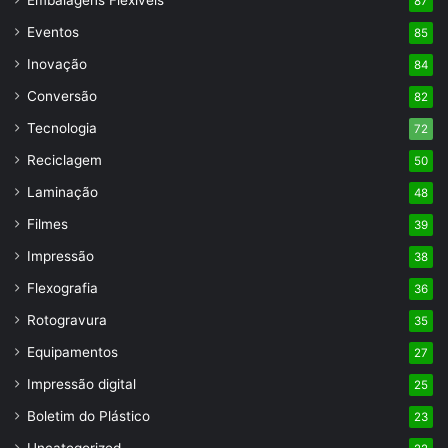
87
Eventos
85
Inovação
84
Conversão
82
Tecnologia
72
Reciclagem
50
Laminação
48
Filmes
39
Impressão
38
Flexografia
36
Rotogravura
35
Equipamentos
27
Impressão digital
25
Boletim do Plástico
23
Uncategorized