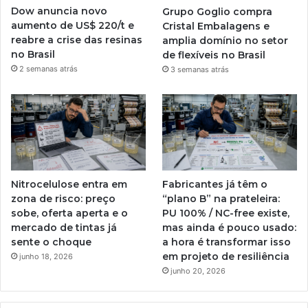
Dow anuncia novo
Grupo Goglio compra
aumento de US$ 220/t e
Cristal Embalagens e
reabre a crise das resinas
amplia domínio no setor
no Brasil
de flexíveis no Brasil
2 semanas atrás
3 semanas atrás
Nitrocelulose entra em
Fabricantes já têm o
zona de risco: preço
“plano B” na prateleira:
sobe, oferta aperta e o
PU 100% / NC-free existe,
mercado de tintas já
mas ainda é pouco usado:
sente o choque
a hora é transformar isso
em projeto de resiliência
junho 18, 2026
junho 20, 2026