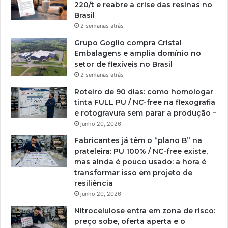
220/t e reabre a crise das resinas no
Brasil
2 semanas atrás
Grupo Goglio compra Cristal
Embalagens e amplia domínio no
setor de flexíveis no Brasil
2 semanas atrás
Roteiro de 90 dias: como homologar
tinta FULL PU / NC-free na flexografia
e rotogravura sem parar a produção –
junho 20, 2026
Fabricantes já têm o “plano B” na
prateleira: PU 100% / NC-free existe,
mas ainda é pouco usado: a hora é
transformar isso em projeto de
resiliência
junho 20, 2026
Nitrocelulose entra em zona de risco:
preço sobe, oferta aperta e o