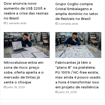
Dow anuncia novo
Grupo Goglio compra
aumento de US$ 220/t e
Cristal Embalagens e
reabre a crise das resinas
amplia domínio no setor
no Brasil
de flexíveis no Brasil
2 semanas atrás
3 semanas atrás
Nitrocelulose entra em
Fabricantes já têm o
zona de risco: preço
“plano B” na prateleira:
sobe, oferta aperta e o
PU 100% / NC-free existe,
mercado de tintas já
mas ainda é pouco usado:
sente o choque
a hora é transformar isso
em projeto de resiliência
junho 18, 2026
junho 20, 2026