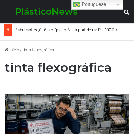
Portuguese
PlásticoNews
Menu
Pr
Fabricantes já têm o “plano B” na prateleira: PU 100% / NC-free existe, mas ainda é pouco usado: a hora é transformar isso em projeto de resiliência
Início
/
tinta flexográfica
tinta flexográfica