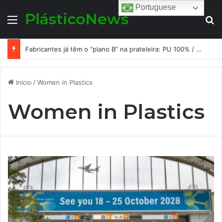
Portuguese
PlásticoNews
Menu
Pr
Fabricantes já têm o “plano B” na prateleira: PU 100% / NC-free existe, mas ainda é pouco usado: a hora é transformar isso em projeto de resiliência
Início
/
Women in Plastics
Women in Plastics