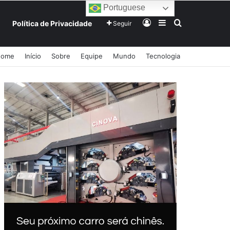
Portuguese
Entrar
Barra Lateral
Procurar po
Política de Privacidade
Seguir
Home
Início
Sobre
Equipe
Mundo
Tecnologia