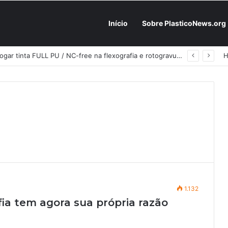
Início
Sobre PlasticoNews.org
Fabricantes já têm o “plano B” na prateleira: PU 100% / NC-free existe, mas ainda é pouco usado: a hora é transformar isso em projeto de resiliência
1.132
ia tem agora sua própria razão