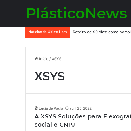
PlásticoNews
Notícias de Última Hora
Início
/
XSYS
XSYS
Lúcia de Paula
abril 25, 2022
A XSYS Soluções para Flexograf
social e CNPJ