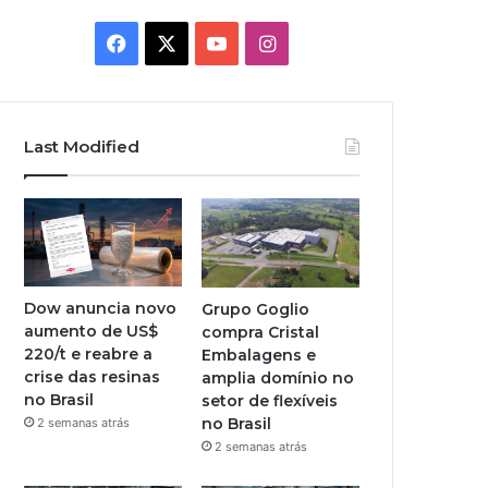
Facebook
X
YouTube
Instagram
Last Modified
Dow anuncia novo
Grupo Goglio
aumento de US$
compra Cristal
220/t e reabre a
Embalagens e
crise das resinas
amplia domínio no
no Brasil
setor de flexíveis
no Brasil
2 semanas atrás
2 semanas atrás