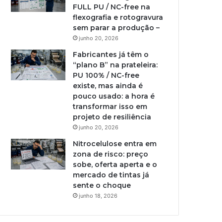
FULL PU / NC-free na
flexografia e rotogravura
sem parar a produção –
junho 20, 2026
Fabricantes já têm o
“plano B” na prateleira:
PU 100% / NC-free
existe, mas ainda é
pouco usado: a hora é
transformar isso em
projeto de resiliência
junho 20, 2026
Nitrocelulose entra em
zona de risco: preço
sobe, oferta aperta e o
mercado de tintas já
sente o choque
junho 18, 2026