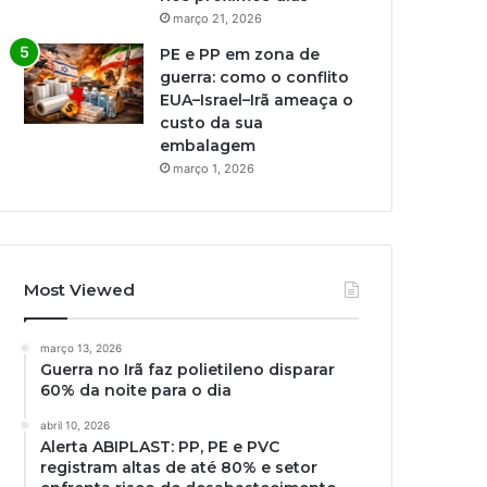
março 21, 2026
PE e PP em zona de
guerra: como o conflito
EUA–Israel–Irã ameaça o
custo da sua
embalagem
março 1, 2026
Most Viewed
março 13, 2026
Guerra no Irã faz polietileno disparar
60% da noite para o dia
abril 10, 2026
Alerta ABIPLAST: PP, PE e PVC
registram altas de até 80% e setor