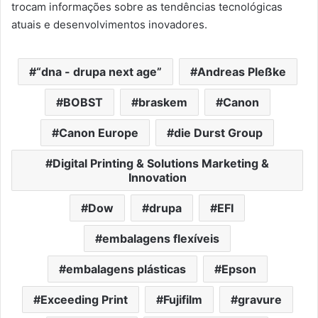
trocam informações sobre as tendências tecnológicas
atuais e desenvolvimentos inovadores.
“dna - drupa next age”
Andreas Pleßke
BOBST
braskem
Canon
Canon Europe
die Durst Group
Digital Printing & Solutions Marketing &
Innovation
Dow
drupa
EFI
embalagens flexíveis
embalagens plásticas
Epson
Exceeding Print
Fujifilm
gravure