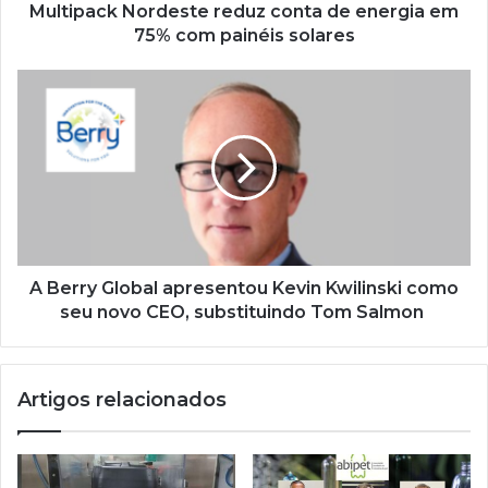
painéis
Multipack Nordeste reduz conta de energia em
solares
75% com painéis solares
A
Berry
Global
apresentou
Kevin
Kwilinski
como
seu
novo
CEO,
A Berry Global apresentou Kevin Kwilinski como
substituindo
seu novo CEO, substituindo Tom Salmon
Tom
Salmon
Artigos relacionados