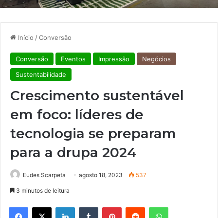
Início
/
Conversão
Conversão
Eventos
Impressão
Negócios
Sustentabilidade
Crescimento sustentável
em foco: líderes de
tecnologia se preparam
para a drupa 2024
Eudes Scarpeta
agosto 18, 2023
537
3 minutos de leitura
Facebook
X
Linkedin
Tumblr
Pinterest
Reddit
WhatsApp