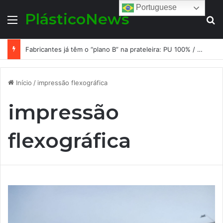
Portuguese
PlásticoNews
Menu
Pr
Fabricantes já têm o “plano B” na prateleira: PU 100% / NC-free existe, mas ainda é pouco usado: a hora é transformar isso em projeto de resiliência
Início
/
impressão flexográfica
impressão
flexográfica