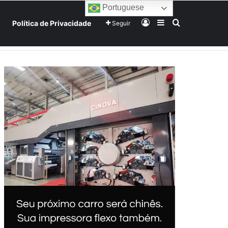
Portuguese
Entrar
Barra Lateral
Procurar po
Política de Privacidade
Seguir
Home
Início
Sobre
Equipe
Mundo
Tecnologia