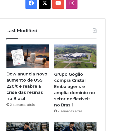
Facebook
X
YouTube
Instagram
Last Modified
Dow anuncia novo
Grupo Goglio
aumento de US$
compra Cristal
220/t e reabre a
Embalagens e
crise das resinas
amplia domínio no
no Brasil
setor de flexíveis
no Brasil
2 semanas atrás
2 semanas atrás