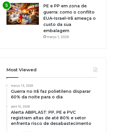
PE e PP em zona de
guerra: como o conflito
EUA–Israel–Irã ameaça o
custo da sua
embalagem
março 1, 2026
Most Viewed
março 13, 2026
Guerra no Irã faz polietileno disparar
60% da noite para o dia
abril 10, 2026
Alerta ABIPLAST: PP, PE e PVC
registram altas de até 80% e setor
enfrenta risco de desabastecimento