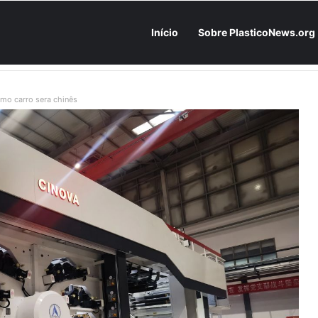
Início
Sobre PlasticoNews.org
Fabricantes já têm o “plano B” na prateleira: PU 100% / NC-free existe, mas ainda é pouco usado: a hora é transformar isso em projeto de resiliência
imo carro sera chinês