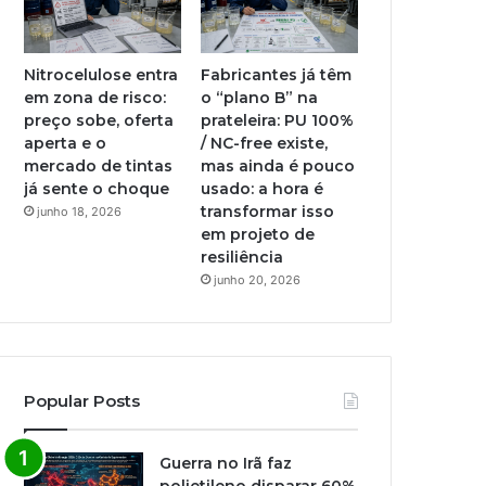
Nitrocelulose entra
Fabricantes já têm
em zona de risco:
o “plano B” na
preço sobe, oferta
prateleira: PU 100%
aperta e o
/ NC-free existe,
mercado de tintas
mas ainda é pouco
já sente o choque
usado: a hora é
transformar isso
junho 18, 2026
em projeto de
resiliência
junho 20, 2026
Popular Posts
Guerra no Irã faz