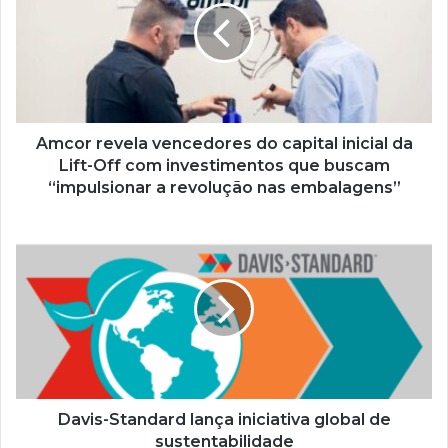
do
capital
inicial
da
Lift-
Off
com
Amcor revela vencedores do capital inicial da
investimentos
Lift-Off com investimentos que buscam
que
“impulsionar a revolução nas embalagens”
buscam
“impulsionar
Davis-
a
Standard
revolução
lança
nas
iniciativa
embalagens”
global
de
sustentabilidade
Davis-Standard lança iniciativa global de
sustentabilidade