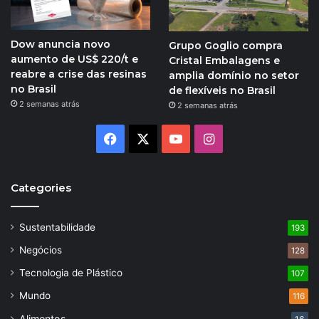
Dow anuncia novo
Grupo Goglio compra
aumento de US$ 220/t e
Cristal Embalagens e
reabre a crise das resinas
amplia domínio no setor
no Brasil
de flexíveis no Brasil
2 semanas atrás
2 semanas atrás
Facebook
X
YouTube
Instagram
Categories
Sustentabilidade
193
Negócios
128
Tecnologia de Plástico
107
Mundo
116
Alimentos