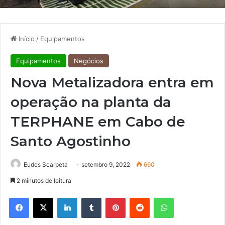
Início
/
Equipamentos
Equipamentos
Negócios
Nova Metalizadora entra em
operação na planta da
TERPHANE em Cabo de
Santo Agostinho
Eudes Scarpeta
setembro 9, 2022
660
2 minutos de leitura
Facebook
X
Linkedin
Tumblr
Pinterest
Reddit
WhatsApp