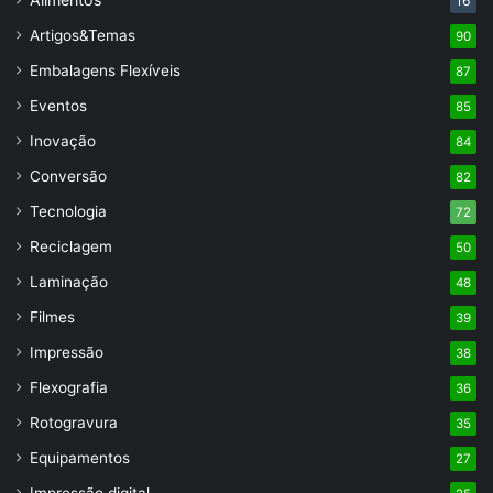
16
Artigos&Temas
90
Embalagens Flexíveis
87
Eventos
85
Inovação
84
Conversão
82
Tecnologia
72
Reciclagem
50
Laminação
48
Filmes
39
Impressão
38
Flexografia
36
Rotogravura
35
Equipamentos
27
Impressão digital