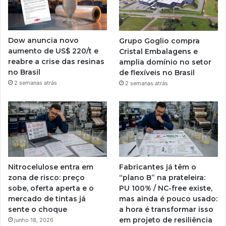
Dow anuncia novo
Grupo Goglio compra
aumento de US$ 220/t e
Cristal Embalagens e
reabre a crise das resinas
amplia domínio no setor
no Brasil
de flexíveis no Brasil
2 semanas atrás
2 semanas atrás
Nitrocelulose entra em
Fabricantes já têm o
zona de risco: preço
“plano B” na prateleira:
sobe, oferta aperta e o
PU 100% / NC-free existe,
mercado de tintas já
mas ainda é pouco usado:
sente o choque
a hora é transformar isso
em projeto de resiliência
junho 18, 2026