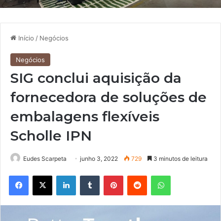
Início
/
Negócios
Negócios
SIG conclui aquisição da
fornecedora de soluções de
embalagens flexíveis
Scholle IPN
Eudes Scarpeta
junho 3, 2022
729
3 minutos de leitura
Facebook
X
Linkedin
Tumblr
Pinterest
Reddit
WhatsApp