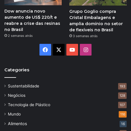
Dow anuncia novo
Grupo Goglio compra
aumento de US$ 220/t e
Cristal Embalagens e
reabre a crise das resinas
amplia domínio no setor
no Brasil
de flexíveis no Brasil
2 semanas atrás
3 semanas atrás
Facebook
X
YouTube
Instagram
Categories
Sustentabilidade
193
Negócios
128
Tecnologia de Plástico
107
Mundo
116
Alimentos
16