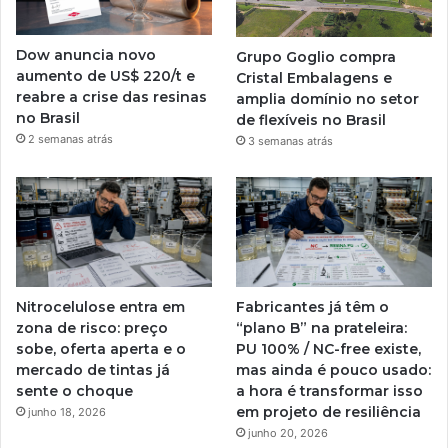
Dow anuncia novo
Grupo Goglio compra
aumento de US$ 220/t e
Cristal Embalagens e
reabre a crise das resinas
amplia domínio no setor
no Brasil
de flexíveis no Brasil
2 semanas atrás
3 semanas atrás
Nitrocelulose entra em
Fabricantes já têm o
zona de risco: preço
“plano B” na prateleira:
sobe, oferta aperta e o
PU 100% / NC-free existe,
mercado de tintas já
mas ainda é pouco usado:
sente o choque
a hora é transformar isso
em projeto de resiliência
junho 18, 2026
junho 20, 2026