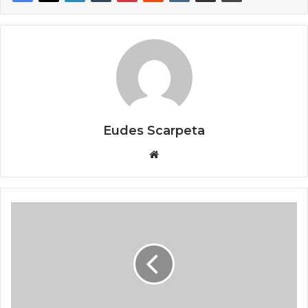
Eudes Scarpeta
Website
Green
Packing:
Plastiweber
apresenta
ao
setor
calçadista