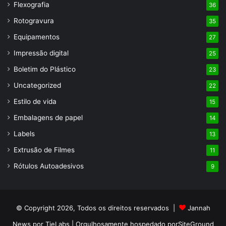
Flexografia
36
Rotogravura
35
Equipamentos
27
Impressão digital
25
Boletim do Plástico
23
Uncategorized
22
Estilo de vida
15
Embalagens de papel
14
Labels
13
Extrusão de Filmes
11
Rótulos Autoadesivos
9
© Copyright 2026, Todos os direitos reservados |
Jannah
News por TieLabs
| Orgulhosamente hospedado por
SiteGround