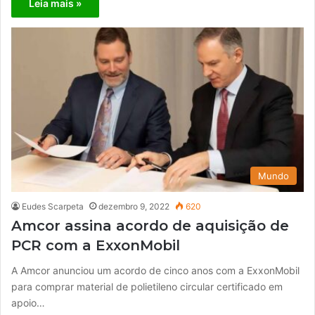
Leia mais »
Mundo
Eudes Scarpeta
dezembro 9, 2022
620
Amcor assina acordo de aquisição de
PCR com a ExxonMobil
A Amcor anunciou um acordo de cinco anos com a ExxonMobil
para comprar material de polietileno circular certificado em
apoio…