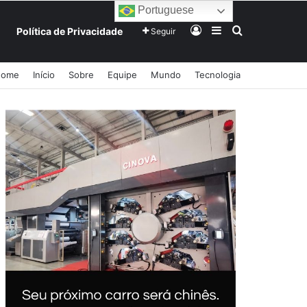
Portuguese
Entrar
Barra Lateral
Procurar po
Política de Privacidade
Seguir
Home
Início
Sobre
Equipe
Mundo
Tecnologia