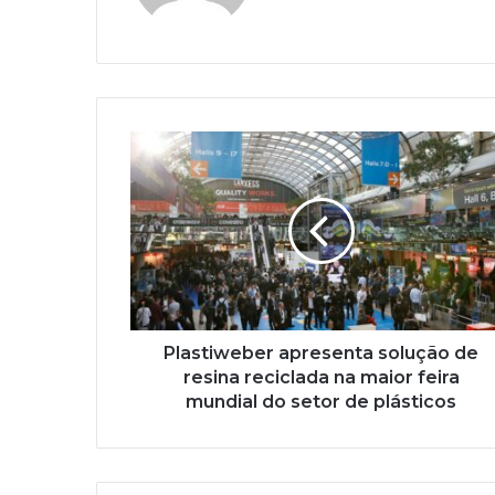
Plastiweber
apresenta
solução
de
resina
reciclada
na
maior
feira
mundial
Plastiweber apresenta solução de
do
resina reciclada na maior feira
setor
mundial do setor de plásticos
de
plásticos