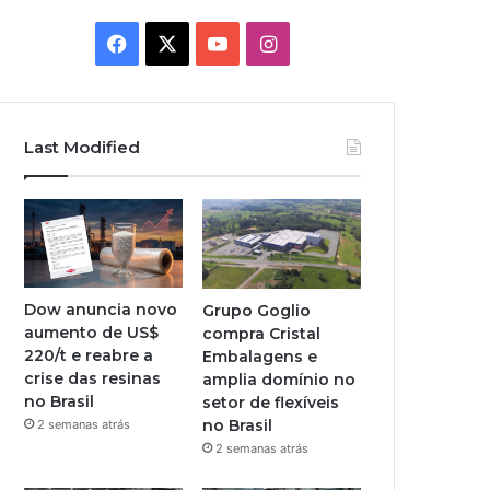
Facebook
X
YouTube
Instagram
Last Modified
Dow anuncia novo
Grupo Goglio
aumento de US$
compra Cristal
220/t e reabre a
Embalagens e
crise das resinas
amplia domínio no
no Brasil
setor de flexíveis
no Brasil
2 semanas atrás
2 semanas atrás