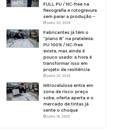
FULL PU / NC-free na
flexografia e rotogravura
sem parar a produção –
junho 20, 2026
Fabricantes já têm o
“plano B” na prateleira:
PU 100% / NC-free
existe, mas ainda é
pouco usado: a hora é
transformar isso em
projeto de resiliência
junho 20, 2026
Nitrocelulose entra em
zona de risco: preço
sobe, oferta aperta e o
mercado de tintas já
sente o choque
junho 18, 2026