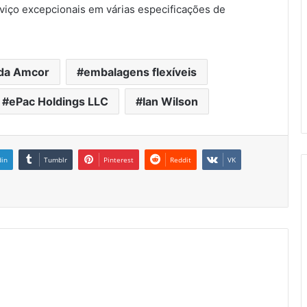
viço excepcionais em várias especificações de
 da Amcor
embalagens flexíveis
ePac Holdings LLC
Ian Wilson
din
Tumblr
Pinterest
Reddit
VK