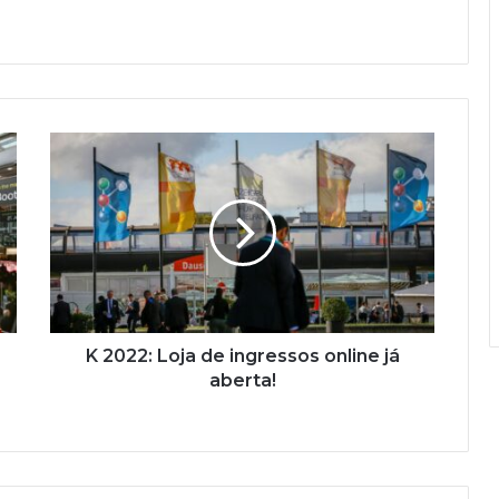
K
2022:
Loja
de
ingressos
online
já
aberta!
K 2022: Loja de ingressos online já
aberta!