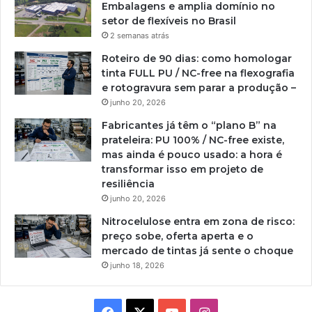
Embalagens e amplia domínio no
setor de flexíveis no Brasil
2 semanas atrás
Roteiro de 90 dias: como homologar
tinta FULL PU / NC-free na flexografia
e rotogravura sem parar a produção –
junho 20, 2026
Fabricantes já têm o “plano B” na
prateleira: PU 100% / NC-free existe,
mas ainda é pouco usado: a hora é
transformar isso em projeto de
resiliência
junho 20, 2026
Nitrocelulose entra em zona de risco:
preço sobe, oferta aperta e o
mercado de tintas já sente o choque
junho 18, 2026
Facebook
X
YouTube
Instagram