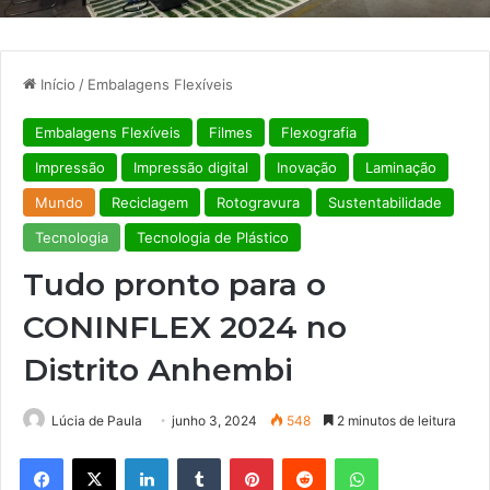
Início
/
Embalagens Flexíveis
Embalagens Flexíveis
Filmes
Flexografia
Impressão
Impressão digital
Inovação
Laminação
Mundo
Reciclagem
Rotogravura
Sustentabilidade
Tecnologia
Tecnologia de Plástico
Tudo pronto para o
CONINFLEX 2024 no
Distrito Anhembi
Lúcia de Paula
junho 3, 2024
548
2 minutos de leitura
Facebook
X
Linkedin
Tumblr
Pinterest
Reddit
WhatsApp