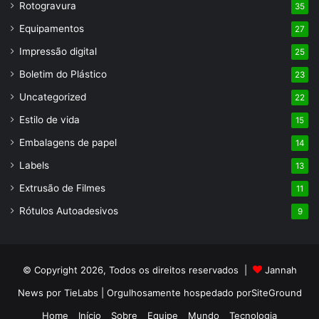
Rotogravura
35
Equipamentos
27
Impressão digital
25
Boletim do Plástico
23
Uncategorized
22
Estilo de vida
15
Embalagens de papel
14
Labels
13
Extrusão de Filmes
11
Rótulos Autoadesivos
9
© Copyright 2026, Todos os direitos reservados |
Jannah
News por TieLabs
| Orgulhosamente hospedado por
SiteGround
Home
Início
Sobre
Equipe
Mundo
Tecnologia