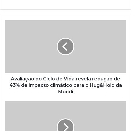
Avaliação
do
Ciclo
de
Vida
revela
redução
de
43%
de
Avaliação do Ciclo de Vida revela redução de
impacto
43% de impacto climático para o Hug&Hold da
climático
Mondi
para
o
Para
Hug&Hold
onde
da
aponta
Mondi
a
tendência