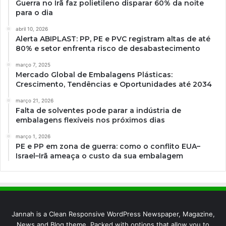
Guerra no Irã faz polietileno disparar 60% da noite
para o dia
abril 10, 2026
Alerta ABIPLAST: PP, PE e PVC registram altas de até
80% e setor enfrenta risco de desabastecimento
março 7, 2025
Mercado Global de Embalagens Plásticas:
Crescimento, Tendências e Oportunidades até 2034
março 21, 2026
Falta de solventes pode parar a indústria de
embalagens flexíveis nos próximos dias
março 1, 2026
PE e PP em zona de guerra: como o conflito EUA–
Israel–Irã ameaça o custo da sua embalagem
Jannah is a Clean Responsive WordPress Newspaper, Magazine,
News and Blog theme. Packed with options that allow you to