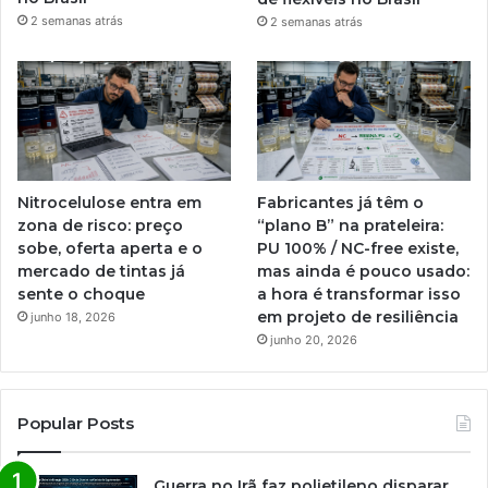
2 semanas atrás
2 semanas atrás
Nitrocelulose entra em
Fabricantes já têm o
zona de risco: preço
“plano B” na prateleira:
sobe, oferta aperta e o
PU 100% / NC-free existe,
mercado de tintas já
mas ainda é pouco usado:
sente o choque
a hora é transformar isso
em projeto de resiliência
junho 18, 2026
junho 20, 2026
Popular Posts
Guerra no Irã faz polietileno disparar