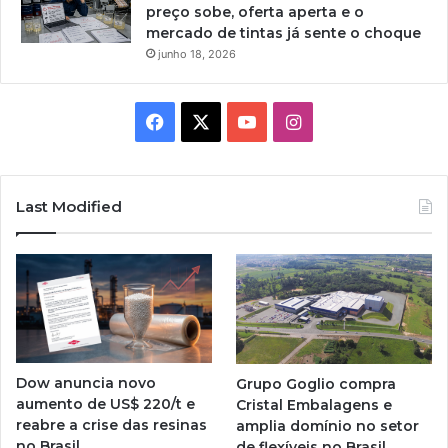
preço sobe, oferta aperta e o
mercado de tintas já sente o choque
junho 18, 2026
Facebook
X
YouTube
Instagram
Last Modified
Dow anuncia novo
Grupo Goglio compra
aumento de US$ 220/t e
Cristal Embalagens e
reabre a crise das resinas
amplia domínio no setor
no Brasil
de flexíveis no Brasil